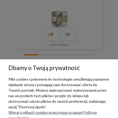
0
0
w tym miesiącu
zebranych i zweryfikowanych przez
Dbamy o Twoją prywatność
Pliki cookies i pokrewne im technologie umożliwiają poprawne
działanie strony i pomagają nam dostosować ofertę do
TERRADECO
Twoich potrzeb. Możesz zaakceptować wykorzystanie przez
nas wszystkich tych plików i przejść do sklepu lub
BAZA WIEDZY
dostosować użycie plików do swoich preferencji, wybierając
opcję "Dostosuj zgody".
Więcej o plikach cookies przeczytasz w naszej Polityce
PŁATNOŚCI I DOSTAWA
prywatności.