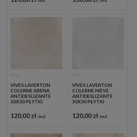
m2
m2
Vives
Vives
VIVES LAVERTON
VIVES LAVERTON
COLERNE ARENA
COLERNE NIEVE
ANTIDESLIZANTE
ANTIDESLIZANTE
30X30 PŁYTKI
30X30 PŁYTKI
BETONOWE
BETONOWE
GRESOWE
GRESOWE
120,00 zł
120,00 zł
m2
m2