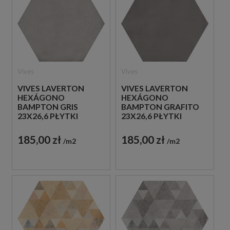
Vives
Vives
VIVES LAVERTON
VIVES LAVERTON
HEXÁGONO
HEXÁGONO
BAMPTON GRIS
BAMPTON GRAFITO
23X26,6 PŁYTKI
23X26,6 PŁYTKI
BETONOWE
BETONOWE
GRESOWE
GRESOWE
185,00 zł
185,00 zł
m2
m2