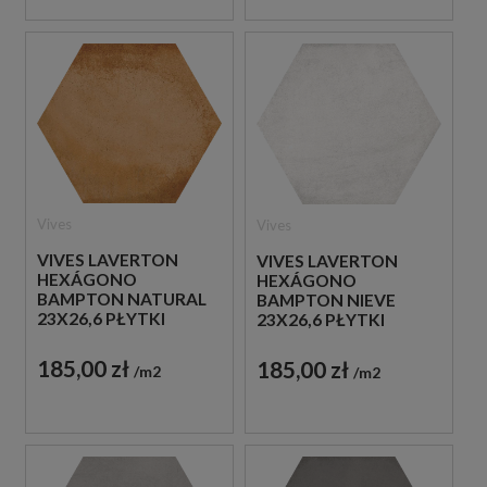
Vives
Vives
VIVES LAVERTON
VIVES LAVERTON
HEXÁGONO
HEXÁGONO
BAMPTON NATURAL
BAMPTON NIEVE
23X26,6 PŁYTKI
23X26,6 PŁYTKI
BETONOWE
BETONOWE
GRESOWE
GRESOWE
185,00 zł
185,00 zł
m2
m2