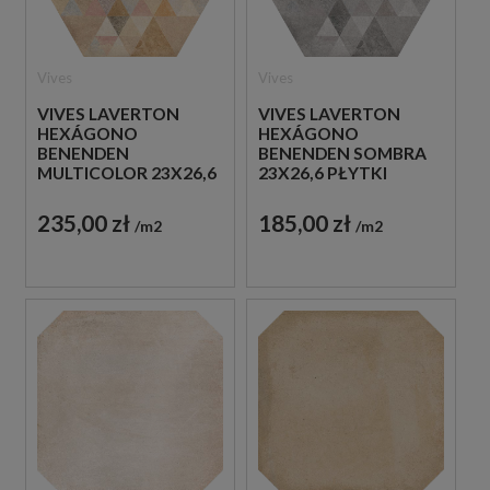
Vives
Vives
VIVES LAVERTON
VIVES LAVERTON
HEXÁGONO
HEXÁGONO
BENENDEN
BENENDEN SOMBRA
MULTICOLOR 23X26,6
23X26,6 PŁYTKI
PŁYTKI
BETONOWE
PATCHWORKOWE
GRESOWE
235,00 zł
185,00 zł
m2
m2
GRESOWE