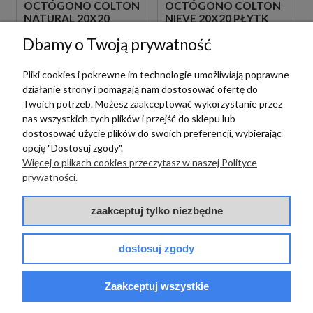
OCTÓGONO COLTON
OCTÓGONO COLTON
NATURAL 20X20
NIEVE 20X20 PŁYTK
PŁYTKI BETONOWE
BETONOWE
Dbamy o Twoją prywatność
GRESOWE
GRESOWE
160,00 zł
160,00 zł
m2
m2
Pliki cookies i pokrewne im technologie umożliwiają poprawne
działanie strony i pomagają nam dostosować ofertę do
Twoich potrzeb. Możesz zaakceptować wykorzystanie przez
nas wszystkich tych plików i przejść do sklepu lub
dostosować użycie plików do swoich preferencji, wybierając
opcję "Dostosuj zgody".
Więcej o plikach cookies przeczytasz w naszej Polityce
prywatności.
zaakceptuj tylko niezbędne
Vives
Vives
dostosuj zgody
VIVES LAVERTON
VIVES LAVERTON
OCTÓGONO COLTON
OCTÓGONO COLTON
GRIS 20X20 PŁYTKI
GRAFITO 20X20
Zaakceptuj wszystkie
BETONOWE
PŁYTKI BETONOWE
GRESOWE
GRESOWE