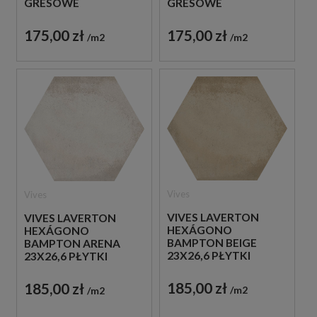
GRESOWE
GRESOWE
175,00 zł
175,00 zł
m2
m2
Vives
Vives
VIVES LAVERTON
VIVES LAVERTON
HEXÁGONO
HEXÁGONO
BAMPTON BEIGE
BAMPTON ARENA
23X26,6 PŁYTKI
23X26,6 PŁYTKI
BETONOWE
BETONOWE
GRESOWE
GRESOWE
185,00 zł
185,00 zł
m2
m2