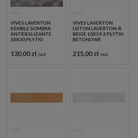
Vives
Vives
VIVES LAVERTON
VIVES LAVERTON
KEMBLE SOMBRA
LISTON LAVERTON-R
ANTIDESLIZANTE
BEIGE 10X59,3 PŁYTKI
30X30 PŁYTKI
BETONOWE
PATCHWORKOWE
GRESOWE
GRESOWE
130,00 zł
215,00 zł
m2
m2
Vives
Vives