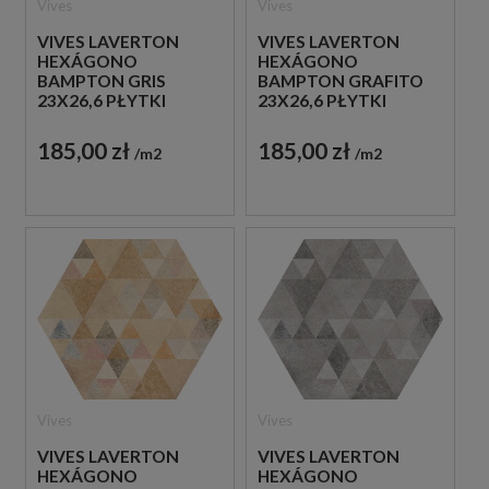
Vives
Vives
VIVES LAVERTON
VIVES LAVERTON
HEXÁGONO
HEXÁGONO
BAMPTON GRIS
BAMPTON GRAFITO
23X26,6 PŁYTKI
23X26,6 PŁYTKI
BETONOWE
BETONOWE
GRESOWE
GRESOWE
185,00 zł
185,00 zł
m2
m2
Vives
Vives
VIVES LAVERTON
VIVES LAVERTON
HEXÁGONO
HEXÁGONO