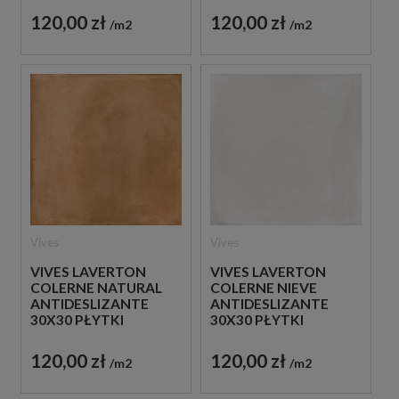
GRESOWE
GRESOWE
120,00 zł
120,00 zł
m2
m2
Vives
Vives
VIVES LAVERTON
VIVES LAVERTON
COLERNE NATURAL
COLERNE NIEVE
ANTIDESLIZANTE
ANTIDESLIZANTE
30X30 PŁYTKI
30X30 PŁYTKI
BETONOWE
BETONOWE
GRESOWE
GRESOWE
120,00 zł
120,00 zł
m2
m2