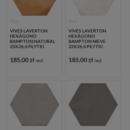
Vives
Vives
VIVES LAVERTON
VIVES LAVERTON
HEXÁGONO
HEXÁGONO
BAMPTON NATURAL
BAMPTON NIEVE
23X26,6 PŁYTKI
23X26,6 PŁYTKI
BETONOWE
BETONOWE
GRESOWE
GRESOWE
185,00 zł
185,00 zł
m2
m2