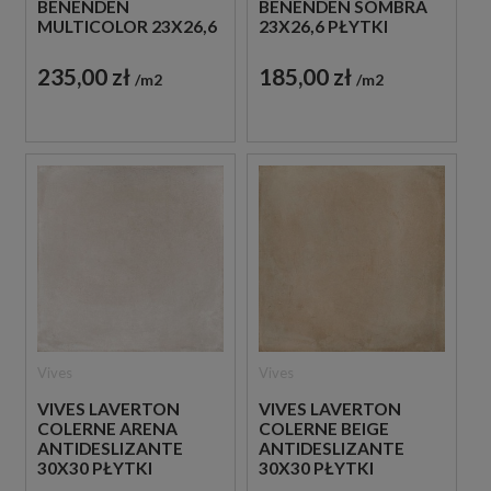
BENENDEN
BENENDEN SOMBRA
MULTICOLOR 23X26,6
23X26,6 PŁYTKI
PŁYTKI
BETONOWE
PATCHWORKOWE
GRESOWE
235,00 zł
185,00 zł
m2
m2
GRESOWE
Vives
Vives
VIVES LAVERTON
VIVES LAVERTON
COLERNE ARENA
COLERNE BEIGE
ANTIDESLIZANTE
ANTIDESLIZANTE
30X30 PŁYTKI
30X30 PŁYTKI
BETONOWE
BETONOWE