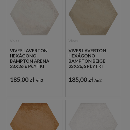
Vives
Vives
VIVES LAVERTON
VIVES LAVERTON
HEXÁGONO
HEXÁGONO
BAMPTON BEIGE
BAMPTON ARENA
23X26,6 PŁYTKI
23X26,6 PŁYTKI
BETONOWE
BETONOWE
GRESOWE
GRESOWE
185,00 zł
185,00 zł
m2
m2