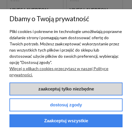
VIVES LAVERTON
VIVES LAVERTON
OCTÓGONO COLTON
OCTÓGONO COLTON
Dbamy o Twoją prywatność
NATURAL 20X20
NIEVE 20X20 PŁYTK
PŁYTKI BETONOWE
BETONOWE
GRESOWE
GRESOWE
Pliki cookies i pokrewne im technologie umożliwiają poprawne
działanie strony i pomagają nam dostosować ofertę do
160,00 zł
160,00 zł
m2
m2
Twoich potrzeb. Możesz zaakceptować wykorzystanie przez
nas wszystkich tych plików i przejść do sklepu lub
dostosować użycie plików do swoich preferencji, wybierając
opcję "Dostosuj zgody".
Więcej o plikach cookies przeczytasz w naszej Polityce
prywatności.
zaakceptuj tylko niezbędne
dostosuj zgody
Vives
Vives
Zaakceptuj wszystkie
VIVES LAVERTON
VIVES LAVERTON
OCTÓGONO COLTON
OCTÓGONO COLTON