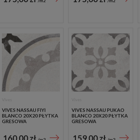
m2
m2
Vives
Vives
VIVES NASSAU FIYI
VIVES NASSAU PUKAO
BLANCO 20X20 PŁYTKA
BLANCO 20X20 PŁYTKA
GRESOWA
GRESOWA
160,00 zł
159,00 zł
m2
m2