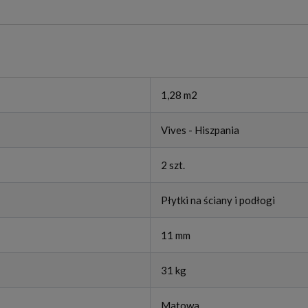
1,28 m2
Vives - Hiszpania
2 szt.
Płytki na ściany i podłogi
11 mm
31 kg
Matowa