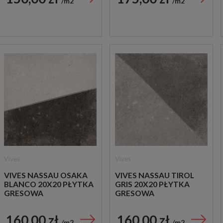
m2
m2
Vives
Vives
VIVES NASSAU OSAKA
VIVES NASSAU TIROL
BLANCO 20X20 PŁYTKA
GRIS 20X20 PŁYTKA
GRESOWA
GRESOWA
160,00 zł
160,00 zł
m2
m2