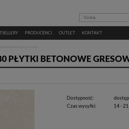
TSELLERY
PRODUCENCI
OUTLET
KONTAKT
płytki betonowe gresowe
X80 PŁYTKI BETONOWE GRESO
Dostępność:
dostęp
Czas wysyłki:
14 - 21