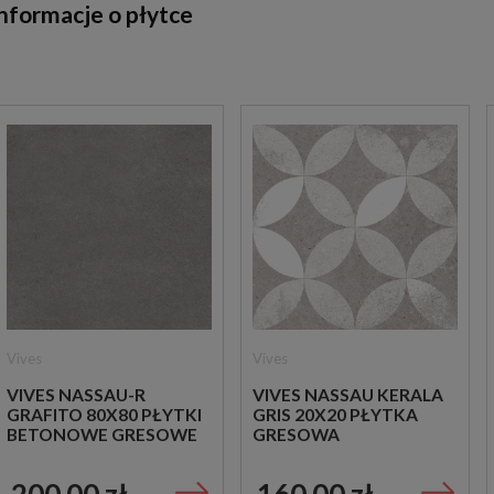
nformacje o płytce
Vives
Vives
VIVES NASSAU-R
VIVES NASSAU KERALA
GRAFITO 80X80 PŁYTKI
GRIS 20X20 PŁYTKA
BETONOWE GRESOWE
GRESOWA
200,00 zł
160,00 zł