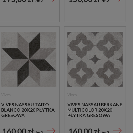
m2
m2
Vives
Vives
VIVES NASSAU TAITO
VIVES NASSAU BERKANE
BLANCO 20X20 PŁYTKA
MULTICOLOR 20X20
GRESOWA
PŁYTKA GRESOWA
160,00 zł
160,00 zł
m2
m2