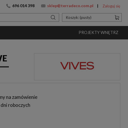
696 014 398
sklep@terradeco.com.pl
Zaloguj się
Koszyk:
(pusty)
PROJEKTY WNĘTRZ
WE
ny na zamówienie
 dni roboczych