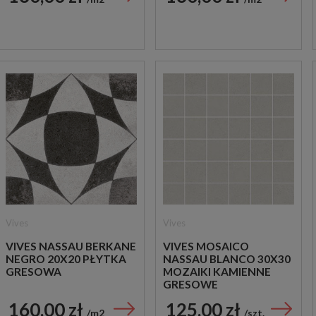
Vives
Vives
VIVES NASSAU BERKANE
VIVES MOSAICO
NEGRO 20X20 PŁYTKA
NASSAU BLANCO 30X30
GRESOWA
MOZAIKI KAMIENNE
GRESOWE
160,00 zł
125,00 zł
m2
szt.