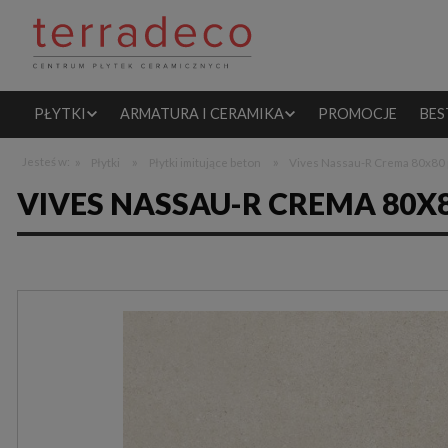
PŁYTKI
ARMATURA I CERAMIKA
PROMOCJE
BES
»
»
»
Jesteś w:
Płytki
Płytki imitujące beton
Vives Nassau-R Crema 80x80 
VIVES NASSAU-R CREMA 80