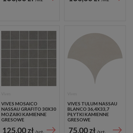
Vives
Vives
VIVES MOSAICO
VIVES TULUM NASSAU
NASSAU GRAFITO 30X30
BLANCO 36,4X33,7
MOZAIKI KAMIENNE
PŁYTKI KAMIENNE
GRESOWE
GRESOWE
125,00 zł
75,00 zł
szt.
szt.