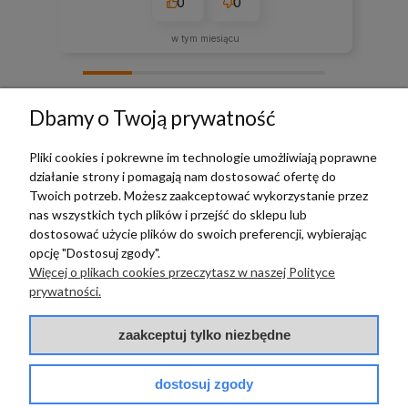
0
0
w tym miesiącu
zebranych i zweryfikowanych przez
Dbamy o Twoją prywatność
Pliki cookies i pokrewne im technologie umożliwiają poprawne
działanie strony i pomagają nam dostosować ofertę do
TERRADECO
Twoich potrzeb. Możesz zaakceptować wykorzystanie przez
nas wszystkich tych plików i przejść do sklepu lub
BAZA WIEDZY
dostosować użycie plików do swoich preferencji, wybierając
opcję "Dostosuj zgody".
Więcej o plikach cookies przeczytasz w naszej Polityce
PŁATNOŚCI I DOSTAWA
prywatności.
POMOC
zaakceptuj tylko niezbędne
dostosuj zgody