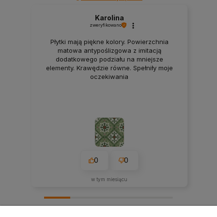
Karolina
zweryfikowano
Płytki mają piękne kolory. Powierzchnia
matowa antypoślizgowa z imitacją
dodatkowego podziału na mniejsze
elementy. Krawędzie równe. Spełniły moje
oczekiwania
0
0
w tym miesiącu
zebranych i zweryfikowanych przez