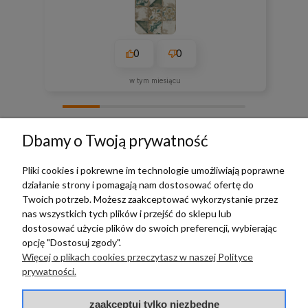
0
0
w tym miesiącu
zebranych i zweryfikowanych przez
Dbamy o Twoją prywatność
Pliki cookies i pokrewne im technologie umożliwiają poprawne
działanie strony i pomagają nam dostosować ofertę do
TERRADECO
Twoich potrzeb. Możesz zaakceptować wykorzystanie przez
nas wszystkich tych plików i przejść do sklepu lub
BAZA WIEDZY
dostosować użycie plików do swoich preferencji, wybierając
opcję "Dostosuj zgody".
Więcej o plikach cookies przeczytasz w naszej Polityce
PŁATNOŚCI I DOSTAWA
prywatności.
POMOC
zaakceptuj tylko niezbędne