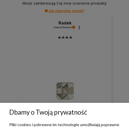
Może zainteresują Cię inne ocenione produkty
Jak zbieramy opinie?
Radek
zweryfikowano
🔥🔥🔥🔥
0
0
Dbamy o Twoją prywatność
w tym miesiącu
Pliki cookies i pokrewne im technologie umożliwiają poprawne