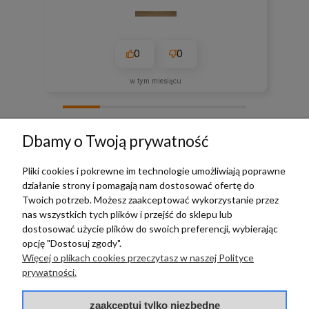
0
0
w tym miesiącu
zebranych i zweryfikowanych przez
Dbamy o Twoją prywatność
Pliki cookies i pokrewne im technologie umożliwiają poprawne
działanie strony i pomagają nam dostosować ofertę do
TERRADECO
Twoich potrzeb. Możesz zaakceptować wykorzystanie przez
nas wszystkich tych plików i przejść do sklepu lub
BAZA WIEDZY
dostosować użycie plików do swoich preferencji, wybierając
opcję "Dostosuj zgody".
Więcej o plikach cookies przeczytasz w naszej Polityce
PŁATNOŚCI I DOSTAWA
prywatności.
POMOC
zaakceptuj tylko niezbędne