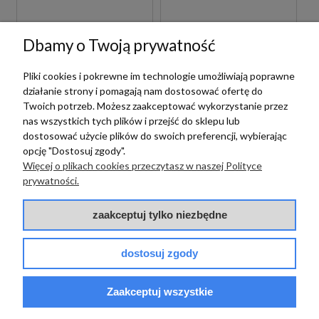
BETONOWE
GRESOWE
200,00 zł
150,00 zł
m2
m2
Dbamy o Twoją prywatność
Pliki cookies i pokrewne im technologie umożliwiają poprawne
działanie strony i pomagają nam dostosować ofertę do
Twoich potrzeb. Możesz zaakceptować wykorzystanie przez
nas wszystkich tych plików i przejść do sklepu lub
dostosować użycie plików do swoich preferencji, wybierając
opcję "Dostosuj zgody".
Więcej o plikach cookies przeczytasz w naszej Polityce
prywatności.
Vives
Vives
zaakceptuj tylko niezbędne
VIVES SEINE GRIS
VIVES SEINE-R
ANTIDESLIZANTE
CEMENTO 80X80
dostosuj zgody
60X60 PŁYTKI
PŁYTKI BETONOWE
BETONOWE
GRESOWE
GRESOWE
Zaakceptuj wszystkie
150,00 zł
200,00 zł
m2
m2