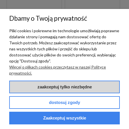
BETONOWE
GRESOWE
200,00 zł
150,00 zł
m2
m2
Dbamy o Twoją prywatność
Pliki cookies i pokrewne im technologie umożliwiają poprawne
działanie strony i pomagają nam dostosować ofertę do
Twoich potrzeb. Możesz zaakceptować wykorzystanie przez
nas wszystkich tych plików i przejść do sklepu lub
dostosować użycie plików do swoich preferencji, wybierając
opcję "Dostosuj zgody".
Więcej o plikach cookies przeczytasz w naszej Polityce
prywatności.
Vives
Vives
zaakceptuj tylko niezbędne
VIVES SEINE GRIS
VIVES SEINE-R
ANTIDESLIZANTE
CEMENTO 80X80
dostosuj zgody
60X60 PŁYTKI
PŁYTKI BETONOWE
BETONOWE
GRESOWE
GRESOWE
Zaakceptuj wszystkie
150,00 zł
200,00 zł
m2
m2