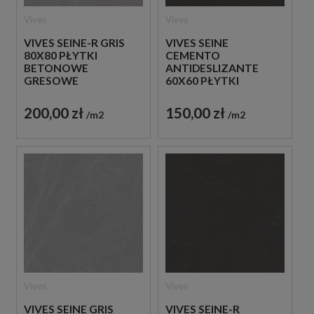
Vives
Vives
VIVES SEINE-R GRIS
VIVES SEINE
80X80 PŁYTKI
CEMENTO
BETONOWE
ANTIDESLIZANTE
GRESOWE
60X60 PŁYTKI
BETONOWE
GRESOWE
200,00 zł
150,00 zł
m2
m2
Vives
Vives
VIVES SEINE GRIS
VIVES SEINE-R