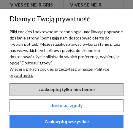
VIVES SEINE-R GRIS
VIVES SEINE-R
60X120 PŁYTKI
CEMENTO 60X120
BETONOWE
PŁYTKI BETONOWE
Dbamy o Twoją prywatność
GRESOWE
GRESOWE
Pliki cookies i pokrewne im technologie umożliwiają poprawne
220,00 zł
220,00 zł
m2
m2
działanie strony i pomagają nam dostosować ofertę do
Twoich potrzeb. Możesz zaakceptować wykorzystanie przez
nas wszystkich tych plików i przejść do sklepu lub
dostosować użycie plików do swoich preferencji, wybierając
opcję "Dostosuj zgody".
Więcej o plikach cookies przeczytasz w naszej Polityce
prywatności.
zaakceptuj tylko niezbędne
dostosuj zgody
Vives
Vives
VIVES SEINE-R CREMA
Zaakceptuj wszystkie
VIVES SEINE-R
60X120
CEMENTO 80X180