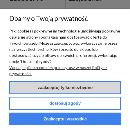
Dbamy o Twoją prywatność
Pliki cookies i pokrewne im technologie umożliwiają poprawne
działanie strony i pomagają nam dostosować ofertę do
Twoich potrzeb. Możesz zaakceptować wykorzystanie przez
nas wszystkich tych plików i przejść do sklepu lub
dostosować użycie plików do swoich preferencji, wybierając
opcję "Dostosuj zgody".
Więcej o plikach cookies przeczytasz w naszej Polityce
prywatności.
Vives
Vives
VIVES SEINE-R
VIVES SEINE-R GRIS
zaakceptuj tylko niezbędne
CEMENTO 80X180
80X180 PŁYTKI
PŁYTKI KAMIENNE
KAMIENNE GRESOWE
GRESOWE
dostosuj zgody
Zapytaj o cenę
Zapytaj o cenę
Zaakceptuj wszystkie