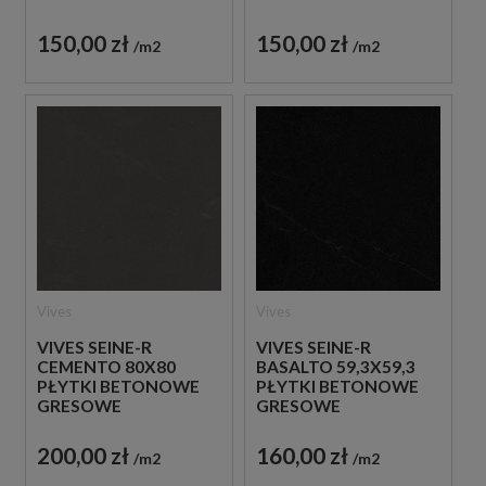
BETONOWE
GRESOWE
GRESOWE
150,00 zł
150,00 zł
m2
m2
Vives
Vives
VIVES SEINE-R
VIVES SEINE-R
CEMENTO 80X80
BASALTO 59,3X59,3
PŁYTKI BETONOWE
PŁYTKI BETONOWE
GRESOWE
GRESOWE
200,00 zł
160,00 zł
m2
m2