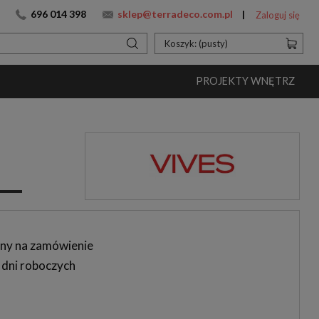
696 014 398
sklep@terradeco.com.pl
Zaloguj się
Koszyk:
(pusty)
PROJEKTY WNĘTRZ
ny na zamówienie
 dni roboczych