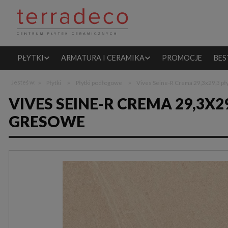
PŁYTKI
ARMATURA I CERAMIKA
PROMOCJE
BES
»
»
»
Jesteś w:
Płytki
Płytki podłogowe
Vives Seine-R Crema 29,3x29,3 p
VIVES SEINE-R CREMA 29,3X
GRESOWE