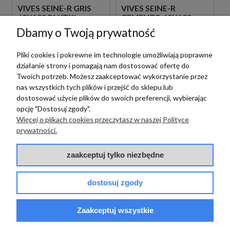
VIVES SEINE-R GRIS
VIVES SEINE-R
60X120 PŁYTKI
CEMENTO 60X120
BETONOWE
PŁYTKI BETONOWE
Dbamy o Twoją prywatność
GRESOWE
GRESOWE
Pliki cookies i pokrewne im technologie umożliwiają poprawne
220,00 zł
220,00 zł
m2
m2
działanie strony i pomagają nam dostosować ofertę do
Twoich potrzeb. Możesz zaakceptować wykorzystanie przez
nas wszystkich tych plików i przejść do sklepu lub
dostosować użycie plików do swoich preferencji, wybierając
opcję "Dostosuj zgody".
Więcej o plikach cookies przeczytasz w naszej Polityce
prywatności.
zaakceptuj tylko niezbędne
dostosuj zgody
Vives
Vives
VIVES SEINE-R CREMA
Zaakceptuj wszystkie
VIVES SEINE-R
60X120
CEMENTO 80X180