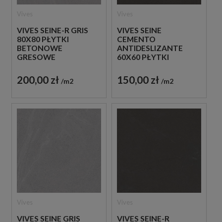
Vives
Vives
VIVES SEINE-R GRIS
VIVES SEINE
80X80 PŁYTKI
CEMENTO
BETONOWE
ANTIDESLIZANTE
GRESOWE
60X60 PŁYTKI
BETONOWE
GRESOWE
200,00 zł
150,00 zł
m2
m2
Vives
Vives
VIVES SEINE GRIS
VIVES SEINE-R