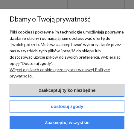
Dbamy o Twoją prywatność
Pliki cookies i pokrewne im technologie umożliwiają poprawne
działanie strony i pomagają nam dostosować ofertę do
Twoich potrzeb. Możesz zaakceptować wykorzystanie przez
nas wszystkich tych plików i przejść do sklepu lub
dostosować użycie plików do swoich preferencji, wybierając
opcję "Dostosuj zgody".
Więcej o plikach cookies przeczytasz w naszej Polityce
Vives
prywatności.
VIVES SEINE-R
Vives
BASALTO 44,3X89,3
zaakceptuj tylko niezbędne
VIVES SEINE-R
PŁYTKI BETONOWE
BLANCO 60X120
GRESOWE
PŁYTKI BETONOWE
dostosuj zgody
GRESOWE
190,00 zł
m2
220,00 zł
m2
Zaakceptuj wszystkie