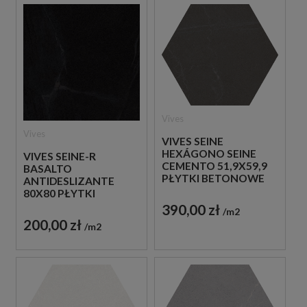
Vives
Vives
VIVES SEINE
HEXÁGONO SEINE
VIVES SEINE-R
CEMENTO 51,9X59,9
BASALTO
PŁYTKI BETONOWE
ANTIDESLIZANTE
GRESOWE
80X80 PŁYTKI
BETONOWE
390,00 zł
m2
GRESOWE
200,00 zł
m2