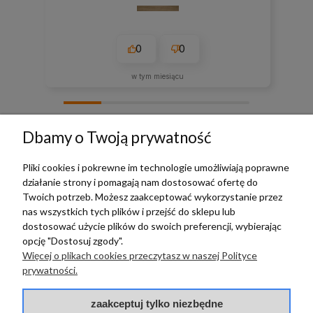
0
0
w tym miesiącu
zebranych i zweryfikowanych przez
Dbamy o Twoją prywatność
Pliki cookies i pokrewne im technologie umożliwiają poprawne
działanie strony i pomagają nam dostosować ofertę do
TERRADECO
Twoich potrzeb. Możesz zaakceptować wykorzystanie przez
nas wszystkich tych plików i przejść do sklepu lub
BAZA WIEDZY
dostosować użycie plików do swoich preferencji, wybierając
opcję "Dostosuj zgody".
Więcej o plikach cookies przeczytasz w naszej Polityce
PŁATNOŚCI I DOSTAWA
prywatności.
POMOC
zaakceptuj tylko niezbędne