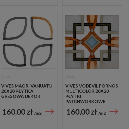
Vives
Vives
VIVES MAORI VANUATU
VIVES VODEVIL FORNOS
20X20 PŁYTKA
MULTICOLOR 20X20
GRESOWA DEKOR
PŁYTKI
PATCHWORKOWE
GRESOWE
160,00 zł
160,00 zł
m2
m2