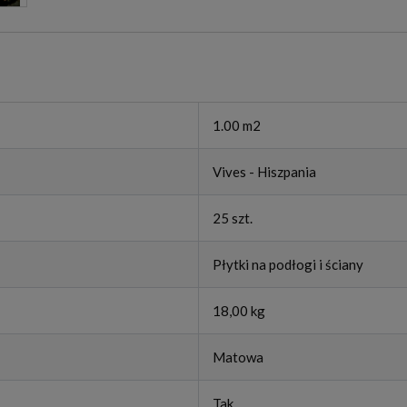
1.00 m2
Vives - Hiszpania
25 szt.
Płytki na podłogi i ściany
18,00 kg
Matowa
Tak