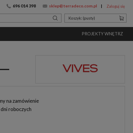
696 014 398
sklep@terradeco.com.pl
Zaloguj się
Koszyk:
(pusty)
PROJEKTY WNĘTRZ
ny na zamówienie
 dni roboczych