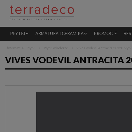
PŁYTKI
ARMATURA I CERAMIKA
PROMOCJE
BES
»
»
»
Jesteś w:
Płytki
Płytki w kolorze
Vives Vodevil Antracita 20x20 płyt
VIVES VODEVIL ANTRACITA 