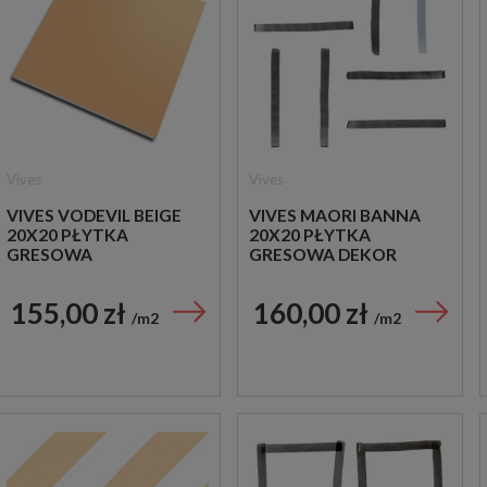
Vives
Vives
VIVES VODEVIL BEIGE
VIVES MAORI BANNA
20X20 PŁYTKA
20X20 PŁYTKA
GRESOWA
GRESOWA DEKOR
155,00 zł
160,00 zł
m2
m2