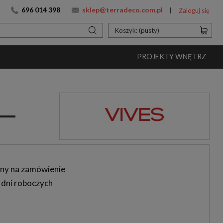
696 014 398
sklep@terradeco.com.pl
Zaloguj się
Koszyk:
(pusty)
PROJEKTY WNĘTRZ
ny na zamówienie
 dni roboczych