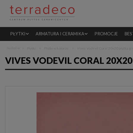
PŁYTKI
ARMATURA I CERAMIKA
PROMOCJE
BES
»
»
»
Jesteś w:
Płytki
Płytki w kolorze
Vives Vodevil Coral 20x20 płytka g
VIVES VODEVIL CORAL 20X2