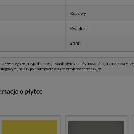
Różowy
Kwadrat
#308
rmacje o płytce