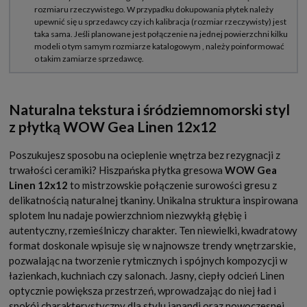
Naturalna tekstura i śródziemnomorski styl
z płytką WOW Gea Linen 12x12
Poszukujesz sposobu na ocieplenie wnętrza bez rezygnacji z
trwałości ceramiki? Hiszpańska płytka gresowa
WOW Gea
Linen 12x12
to mistrzowskie połączenie surowości gresu z
delikatnością naturalnej tkaniny. Unikalna struktura inspirowana
splotem lnu nadaje powierzchniom niezwykłą głębię i
autentyczny, rzemieślniczy charakter. Ten niewielki, kwadratowy
format doskonale wpisuje się w najnowsze trendy wnętrzarskie,
pozwalając na tworzenie rytmicznych i spójnych kompozycji w
łazienkach, kuchniach czy salonach. Jasny, ciepły odcień Linen
optycznie powiększa przestrzeń, wprowadzając do niej ład i
spokój charakterystyczny dla stylu japandi oraz nowoczesnej