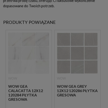
przetrwa próbę czasu, oferując Ci luksusowe wykończenie
dopasowane do Twoich potrzeb.
PRODUKTY POWIĄZANE
WOW
WOW
WOW GEA
WOW GEA GREY
CALACATTA 12X12
12X12 120286 PŁYTKA
120284 PŁYTKA
GRESOWA
GRESOWA