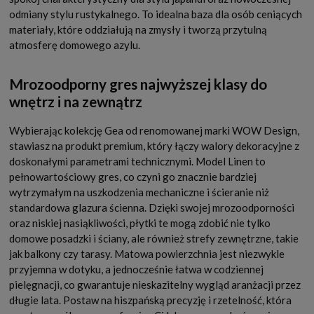
odmiany stylu rustykalnego. To idealna baza dla osób ceniących
materiały, które oddziałują na zmysły i tworzą przytulną
atmosferę domowego azylu.
Mrozoodporny gres najwyższej klasy do
wnętrz i na zewnątrz
Wybierając kolekcję Gea od renomowanej marki WOW Design,
stawiasz na produkt premium, który łączy walory dekoracyjne z
doskonałymi parametrami technicznymi. Model Linen to
pełnowartościowy gres, co czyni go znacznie bardziej
wytrzymałym na uszkodzenia mechaniczne i ścieranie niż
standardowa glazura ścienna. Dzięki swojej mrozoodporności
oraz niskiej nasiąkliwości, płytki te mogą zdobić nie tylko
domowe posadzki i ściany, ale również strefy zewnętrzne, takie
jak balkony czy tarasy. Matowa powierzchnia jest niezwykle
przyjemna w dotyku, a jednocześnie łatwa w codziennej
pielęgnacji, co gwarantuje nieskazitelny wygląd aranżacji przez
długie lata. Postaw na hiszpańską precyzję i rzetelność, która