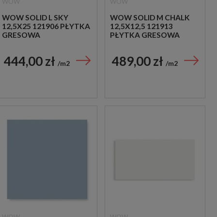
WOW
WOW
WOW SOLID L SKY
WOW SOLID M CHALK
12,5X25 121906 PŁYTKA
12,5X12,5 121913
GRESOWA
PŁYTKA GRESOWA
444,00 zł
489,00 zł
m2
m2