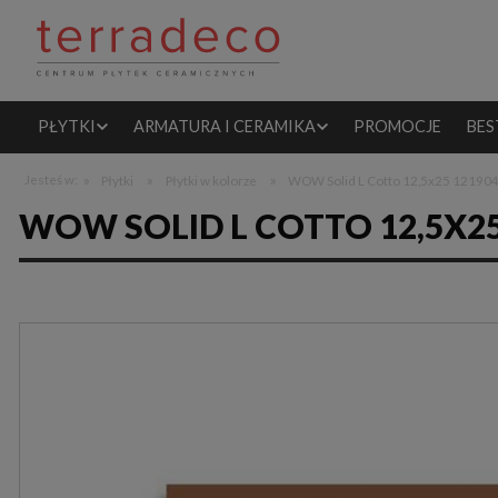
PŁYTKI
ARMATURA I CERAMIKA
PROMOCJE
BES
»
»
»
Jesteś w:
Płytki
Płytki w kolorze
WOW Solid L Cotto 12,5x25 121904
WOW SOLID L COTTO 12,5X2