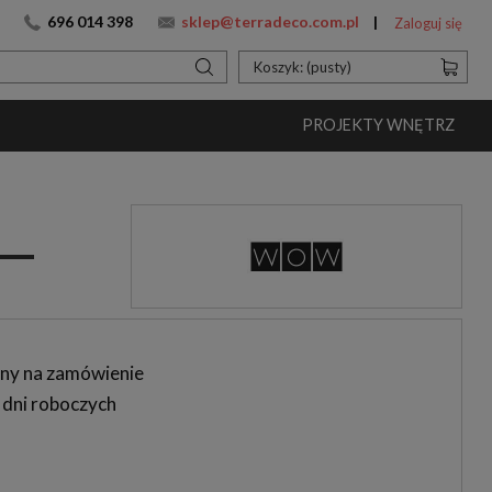
696 014 398
sklep@terradeco.com.pl
Zaloguj się
Koszyk:
(pusty)
PROJEKTY WNĘTRZ
ny na zamówienie
 dni roboczych