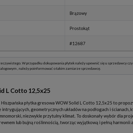
Brązowy
Prostokąt
#12687
d L Cotto 12,5x25
ń? Hiszpańska płytka gresowa WOW Solid L Cotto 12,5x25 to propoz
e intrygujących, geometrycznych układów na podłogach i ścianach, k
omorski, niezwykle przytulny klimat. To doskonały wybór dla proje
ewnem lub bujną roślinnością, tworząc wyjątkową i pełną harmonii a