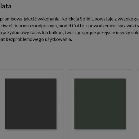
lata
promisową jakość wykonania. Kolekcja Solid L powstaje z wysokog
łaściwościom mrozoodpornym, model Cotto z powodzeniem sprawdzi si
m przydomowy taras lub balkon, tworząc spójne przejście między salo
 lat bezproblemowego użytkowania.