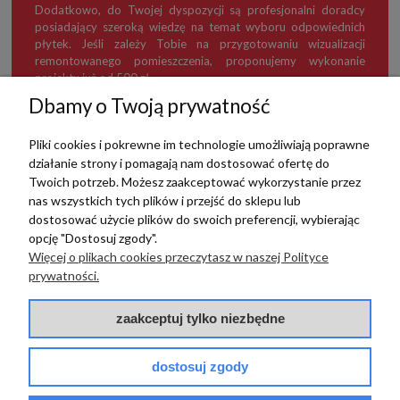
Dodatkowo, do Twojej dyspozycji są profesjonalni doradcy
posiadający szeroką wiedzę na temat wyboru odpowiednich
płytek. Jeśli zależy Tobie na przygotowaniu wizualizacji
remontowanego pomieszczenia, proponujemy wykonanie
projektu już od 500 zł.
Dbamy o Twoją prywatność
Pliki cookies i pokrewne im technologie umożliwiają poprawne
działanie strony i pomagają nam dostosować ofertę do
TERRADECO
Twoich potrzeb. Możesz zaakceptować wykorzystanie przez
nas wszystkich tych plików i przejść do sklepu lub
BAZA WIEDZY
dostosować użycie plików do swoich preferencji, wybierając
opcję "Dostosuj zgody".
Więcej o plikach cookies przeczytasz w naszej Polityce
PŁATNOŚCI I DOSTAWA
prywatności.
POMOC
zaakceptuj tylko niezbędne
dostosuj zgody