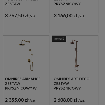
ZESTAW
PRYSZNICOWY
PRYSZNICOWY
NATYNKOWY Z
NATYNKOWY Z
DESZCZOWNICĄ MIEDŹ
3 767,50 zł
3 166,00 zł
szt.
szt.
DESZCZOWNICĄ
ANTYCZNA
ZŁOTY POŁYSK
SZCZOTKOWANA
AM5244-6GL
AM5244ORB
nowość
OMNIRES ARMANCE
OMNIRES ART DECO
ZESTAW
ZESTAW
PRYSZNICOWY W
PRYSZNICOWY
STYLU RETRO
NATYNKOWY Z
PODTYNKOWY Z
DESZCZOWNICĄ MIEDŹ
2 355,00 zł
2 608,00 zł
szt.
szt.
DESZCZOWNICĄ
ANTYCZNA