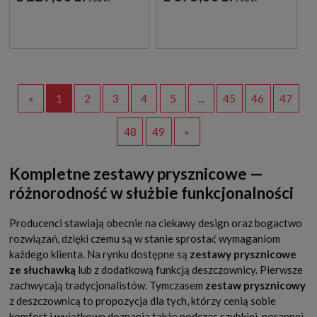
«
1
2
3
4
5
...
45
46
47
48
49
»
Kompletne zestawy prysznicowe —
różnorodność w służbie funkcjonalności
Producenci stawiają obecnie na ciekawy design oraz bogactwo
rozwiązań, dzięki czemu są w stanie sprostać wymaganiom
każdego klienta. Na rynku dostępne są
zestawy prysznicowe
ze słuchawką
lub z dodatkową funkcją deszczownicy. Pierwsze
zachwycają tradycjonalistów. Tymczasem
zestaw prysznicowy
z deszczownicą to propozycja dla tych, którzy cenią sobie
komfort i wyjątkowe doznania także podczas szybkiej, porannej