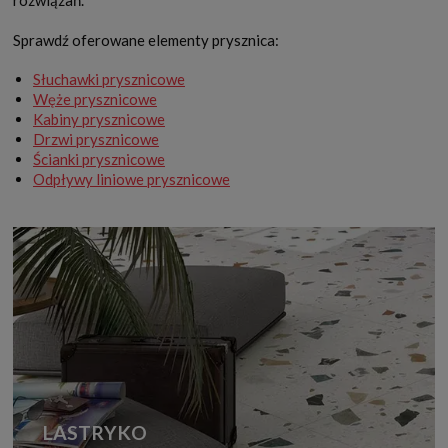
Sprawdź oferowane elementy prysznica:
Słuchawki prysznicowe
Węże prysznicowe
Kabiny prysznicowe
Drzwi prysznicowe
Ścianki prysznicowe
Odpływy liniowe prysznicowe
LASTRYKO