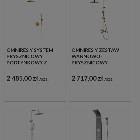
OMNIRES Y SYSTEM
OMNIRES Y ZESTAW
PRYSZNICOWY
WANNOWO-
PODTYNKOWY Z
PRYSZNICOWY
DESZCZOWNICĄ
TERMOSTATYCZNY
ZŁOTY
NATYNKOWY Z
2 485,00 zł
2 717,00 zł
szt.
szt.
SZCZOTKOWANY
DESZCZOWNICĄ
SYSY35GLB
ZŁOTY POŁYSK
Y1234ALGL