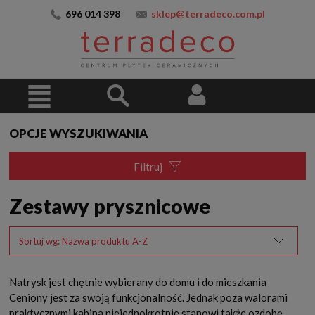
696 014 398
sklep@terradeco.com.pl
OPCJE WYSZUKIWANIA
Filtruj
Zestawy prysznicowe
Sortuj wg:
Nazwa produktu A-Z
Natrysk jest chętnie wybierany do domu i do mieszkania
Ceniony jest za swoją funkcjonalność. Jednak poza walorami
praktycznymi kabina niejednokrotnie stanowi także ozdobę