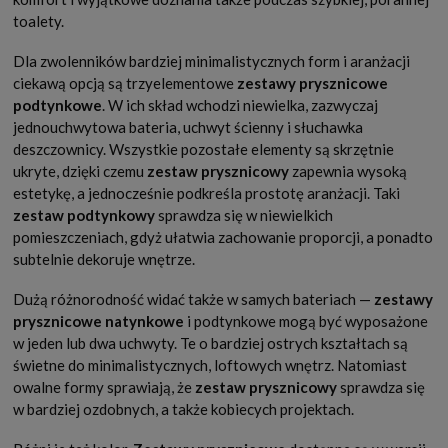
toalety.
Dla zwolenników bardziej minimalistycznych form i aranżacji
ciekawą opcją są trzyelementowe
zestawy prysznicowe
podtynkowe
. W ich skład wchodzi niewielka, zazwyczaj
jednouchwytowa bateria, uchwyt ścienny i słuchawka
deszczownicy. Wszystkie pozostałe elementy są skrzętnie
ukryte, dzięki czemu
zestaw prysznicowy
zapewnia wysoką
estetykę, a jednocześnie podkreśla prostotę aranżacji. Taki
zestaw podtynkowy
sprawdza się w niewielkich
pomieszczeniach, gdyż ułatwia zachowanie proporcji, a ponadto
subtelnie dekoruje wnętrze.
Dużą różnorodność widać także w samych bateriach —
zestawy
prysznicowe natynkowe
i podtynkowe mogą być wyposażone
w jeden lub dwa uchwyty. Te o bardziej ostrych kształtach są
świetne do minimalistycznych, loftowych wnętrz. Natomiast
owalne formy sprawiają, że
zestaw prysznicowy
sprawdza się
w bardziej ozdobnych, a także kobiecych projektach.