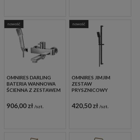
ZŁOTY POŁYSK
SZCZOTKOWANA
SYSAM10GL
AD5144ORB
nowość
nowość
OMNIRES DARLING
OMNIRES JIMJIM
BATERIA WANNOWA
ZESTAW
ŚCIENNA Z ZESTAWEM
PRYSZNICOWY
PRYSZNICOWYM
ŚCIENNY SUWANY
CHROM POŁYSK
CZARNY MAT JIMJIM-
906,00 zł
420,50 zł
szt.
szt.
DA5031CR
SBL