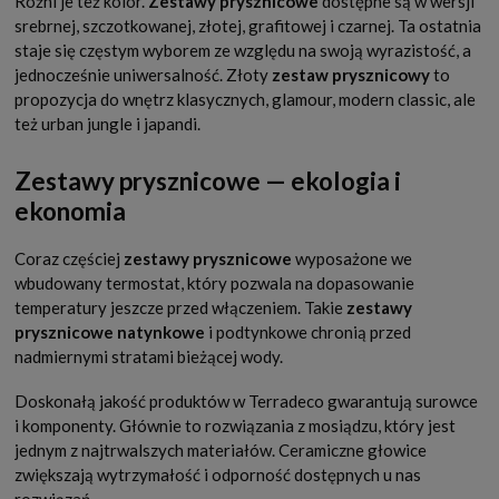
Różni je też kolor.
Zestawy prysznicowe
dostępne są w wersji
srebrnej, szczotkowanej, złotej, grafitowej i czarnej. Ta ostatnia
staje się częstym wyborem ze względu na swoją wyrazistość, a
jednocześnie uniwersalność. Złoty
zestaw prysznicowy
to
propozycja do wnętrz klasycznych, glamour, modern classic, ale
też urban jungle i japandi.
Zestawy prysznicowe — ekologia i
ekonomia
Coraz częściej
zestawy prysznicowe
wyposażone we
wbudowany termostat, który pozwala na dopasowanie
temperatury jeszcze przed włączeniem. Takie
zestawy
prysznicowe natynkowe
i podtynkowe chronią przed
nadmiernymi stratami bieżącej wody.
Doskonałą jakość produktów w Terradeco gwarantują surowce
i komponenty. Głównie to rozwiązania z mosiądzu, który jest
jednym z najtrwalszych materiałów. Ceramiczne głowice
zwiększają wytrzymałość i odporność dostępnych u nas
rozwiązań.